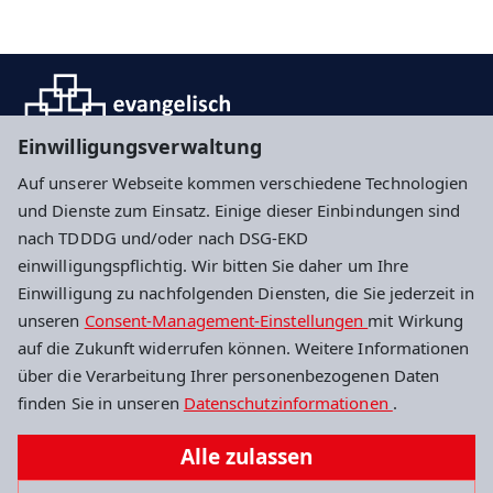
Einwilligungsverwaltung
Auf unserer Webseite kommen verschiedene Technologien
und Dienste zum Einsatz. Einige dieser Einbindungen sind
Impressum
Datenschutz
Cookie-Einstellungen
nach TDDDG und/oder nach DSG-EKD
einwilligungspflichtig. Wir bitten Sie daher um Ihre
Einwilligung zu nachfolgenden Diensten, die Sie jederzeit in
Evangelisches Dekanat Darmstadt
unseren
Consent-Management-Einstellungen
mit Wirkung
auf die Zukunft widerrufen können. Weitere Informationen
Geschäftsstelle Kindertagesstätten
über die Verarbeitung Ihrer personenbezogenen Daten
Kiesstraße 14
finden Sie in unseren
Datenschutzinformationen
.
64283 Darmstadt
Alle zulassen
+49 6151 1362465