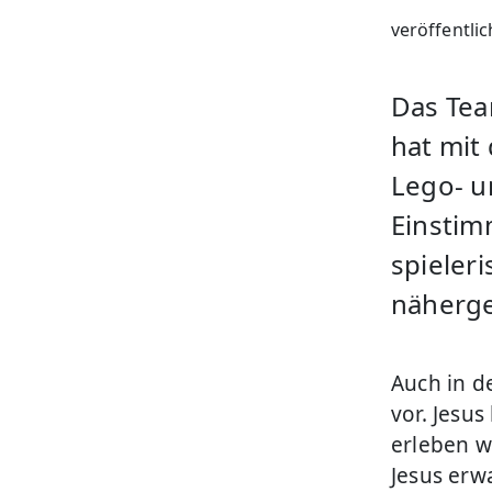
veröffentli
Das Tea
hat mit
Lego- u
Einstim
spieler
näherge
Auch in d
vor. Jesu
erleben w
Jesus erw