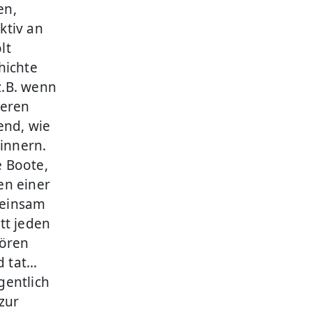
en,
ktiv an
lt
hichte
z.B. wenn
keren
end, wie
rinnern.
e Boote,
en einer
meinsam
tt jeden
hören
d tat…
gentlich
 zur