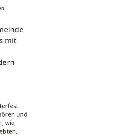
en
emeinde
s mit
dern
terfest
 hören und
n, wie
ebten.