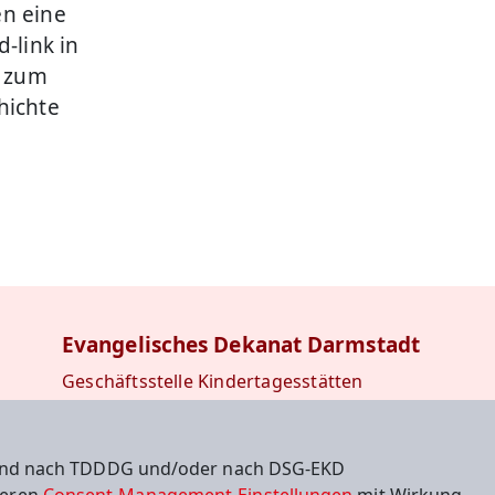
en eine
-link in
r zum
hichte
Evangelisches Dekanat Darmstadt
Geschäftsstelle Kindertagesstätten
Kiesstraße 14
64283 Darmstadt
 sind nach TDDDG und/oder nach DSG-EKD
+49 6151 1362465