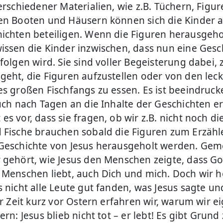
erschiedener Materialien, wie z.B. Tüchern, Figur
en Booten und Häusern können sich die Kinder a
ichten beteiligen. Wenn die Figuren herausgeho
issen die Kinder inzwischen, dass nun eine Gesc
folgen wird. Sie sind voller Begeisterung dabei, 
geht, die Figuren aufzustellen oder von den lec
es großen Fischfangs zu essen. Es ist beeindruck
auch nach Tagen an die Inhalte der Geschichten e
s vor, dass sie fragen, ob wir z.B. nicht noch di
 Fische brauchen sobald die Figuren zum Erzähl
Geschichte von Jesus herausgeholt werden. Ge
 gehört, wie Jesus den Menschen zeigte, dass Go
 Menschen liebt, auch Dich und mich. Doch wir 
s nicht alle Leute gut fanden, was Jesus sagte un
er Zeit kurz vor Ostern erfahren wir, warum wir ei
ern: Jesus blieb nicht tot – er lebt! Es gibt Grund