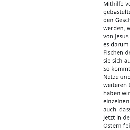
Mithilfe v
gebastelt
den Gesch
werden, w
von Jesus 
es darum 
Fischen d
sie sich 
So kommt e
Netze und
weiteren 
haben wir
einzelnen
auch, das
Jetzt in d
Ostern fei