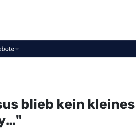
ebote
us blieb kein kleines
y…"