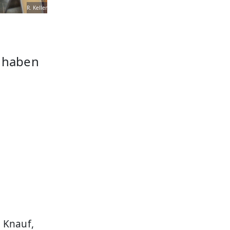
R. Keller
e haben
 Knauf,